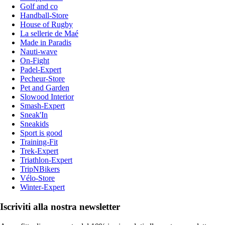
Golf and co
Handball-Store
House of Rugby
La sellerie de Maé
Made in Paradis
Nauti-wave
On-Fight
Padel-Expert
Pecheur-Store
Pet and Garden
Slowood Interior
Smash-Expert
Sneak'In
Sneakids
Sport is good
Training-Fit
Trek-Expert
Triathlon-Expert
TripNBikers
Vélo-Store
Winter-Expert
Iscriviti alla nostra newsletter