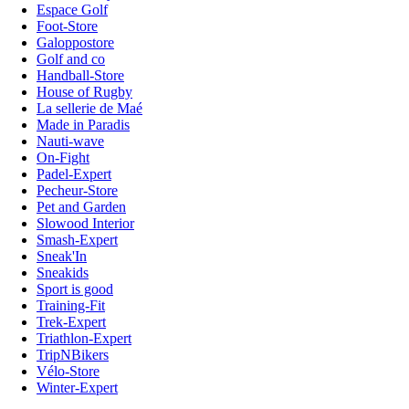
Espace Golf
Foot-Store
Galoppostore
Golf and co
Handball-Store
House of Rugby
La sellerie de Maé
Made in Paradis
Nauti-wave
On-Fight
Padel-Expert
Pecheur-Store
Pet and Garden
Slowood Interior
Smash-Expert
Sneak'In
Sneakids
Sport is good
Training-Fit
Trek-Expert
Triathlon-Expert
TripNBikers
Vélo-Store
Winter-Expert