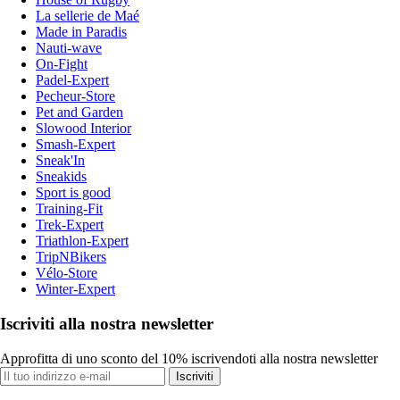
La sellerie de Maé
Made in Paradis
Nauti-wave
On-Fight
Padel-Expert
Pecheur-Store
Pet and Garden
Slowood Interior
Smash-Expert
Sneak'In
Sneakids
Sport is good
Training-Fit
Trek-Expert
Triathlon-Expert
TripNBikers
Vélo-Store
Winter-Expert
Iscriviti alla nostra newsletter
Approfitta di uno sconto del 10% iscrivendoti alla nostra newsletter
Iscriviti