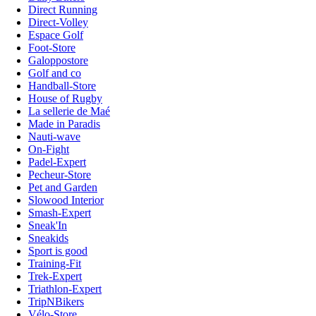
Direct Running
Direct-Volley
Espace Golf
Foot-Store
Galoppostore
Golf and co
Handball-Store
House of Rugby
La sellerie de Maé
Made in Paradis
Nauti-wave
On-Fight
Padel-Expert
Pecheur-Store
Pet and Garden
Slowood Interior
Smash-Expert
Sneak'In
Sneakids
Sport is good
Training-Fit
Trek-Expert
Triathlon-Expert
TripNBikers
Vélo-Store