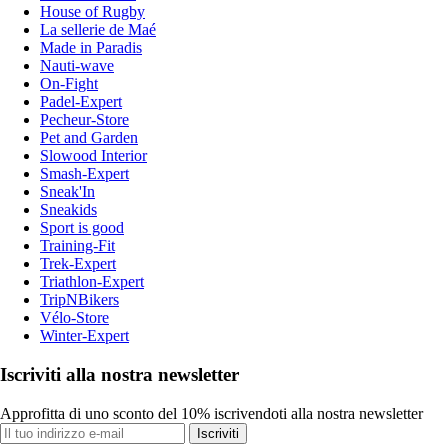
House of Rugby
La sellerie de Maé
Made in Paradis
Nauti-wave
On-Fight
Padel-Expert
Pecheur-Store
Pet and Garden
Slowood Interior
Smash-Expert
Sneak'In
Sneakids
Sport is good
Training-Fit
Trek-Expert
Triathlon-Expert
TripNBikers
Vélo-Store
Winter-Expert
Iscriviti alla nostra newsletter
Approfitta di uno sconto del 10% iscrivendoti alla nostra newsletter
Iscriviti