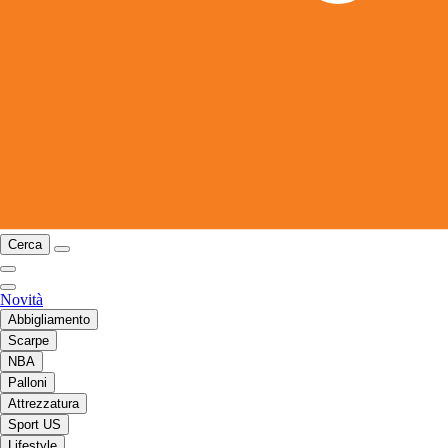
Cerca
Novità
Abbigliamento
Scarpe
NBA
Palloni
Attrezzatura
Sport US
Lifestyle