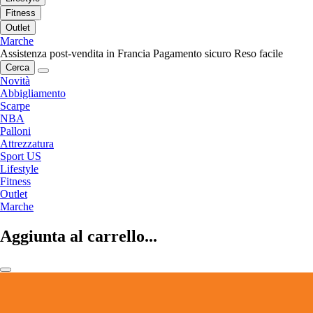
Fitness
Outlet
Marche
Assistenza post-vendita in Francia
Pagamento sicuro
Reso facile
Cerca
Novità
Abbigliamento
Scarpe
NBA
Palloni
Attrezzatura
Sport US
Lifestyle
Fitness
Outlet
Marche
Aggiunta al carrello...