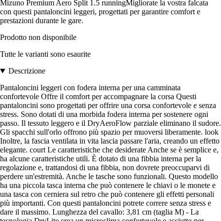
Mizuno Premium Aero Split 1.5 runningMigliorate la vostra falcata
con questi pantaloncini leggeri, progettati per garantire comfort e
prestazioni durante le gare.
Prodotto non disponibile
Tutte le varianti sono esaurite
Descrizione
Pantaloncini leggeri con fodera interna per una camminata
confortevole Offre il comfort per accompagnare la corsa Questi
pantaloncini sono progettati per offrire una corsa confortevole e senza
stress. Sono dotati di una morbida fodera interna per sostenere ogni
passo. Il tessuto leggero e il DryAeroFlow parziale eliminano il sudore.
Gli spacchi sull'orlo offrono più spazio per muoversi liberamente. look
Inoltre, la fascia ventilata in vita lascia passare l'aria, creando un effetto
elegante. court Le caratteristiche che desiderate Anche se è semplice e,
ha alcune caratteristiche utili. È dotato di una fibbia interna per la
regolazione e, trattandosi di una fibbia, non dovrete preoccuparvi di
perdere un'estremità. Anche le tasche sono funzionali. Questo modello
ha una piccola tasca interna che può contenere le chiavi o le monete e
una tasca con cerniera sul retro che può contenere gli effetti personali
più importanti. Con questi pantaloncini potrete correre senza stress e
dare il massimo. Lunghezza del cavallo: 3,81 cm (taglia M) - La
tecnologia DryLite crea un microclima confortevole e asciutto per