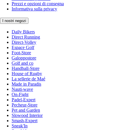
Prezzi e opzioni di consegna
Informativa sulla privacy
I nostri negozi
Daily Bikers
Direct Running
Direct-Volley
Espace Golf
Foot-Store
Galoppostore
Golf and co
Handball-Store
House of Rugby
La sellerie de Maé
Made in Paradis
Nauti-wave
On-Fight
Padel-Expert
Pecheur-Store
Pet and Garden
Slowood Interior
Smash-Expert
Sneak'In