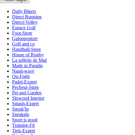
Daily Bikers
Direct Running
Direct-Volley
Espace Golf
Foot-Store
Galoppostore
Golf and co
Handball-Store
House of Rugby
La sellerie de Maé
Made in Paradis
Nauti-wave
On-Fight
Padel-Expert
Pecheur-Store
Pet and Garden
Slowood Interior
Smash-Expert
Sneak'In
Sneakids
Sport is good
Training-Fit
Trek-Expert