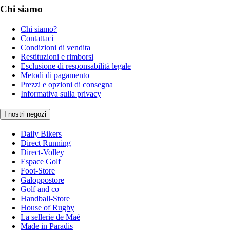
Chi siamo
Chi siamo?
Contattaci
Condizioni di vendita
Restituzioni e rimborsi
Esclusione di responsabilità legale
Metodi di pagamento
Prezzi e opzioni di consegna
Informativa sulla privacy
I nostri negozi
Daily Bikers
Direct Running
Direct-Volley
Espace Golf
Foot-Store
Galoppostore
Golf and co
Handball-Store
House of Rugby
La sellerie de Maé
Made in Paradis