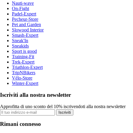
Nauti-wave
On-Fight
Padel-Expert
Pecheur-Store
Pet and Garden
Slowood Interior
Smash-Expert
Sneak'In
Sneakids
Sport is good
Training-Fit
Trek-Expert
Triathlon-Expert
TripNBikers
Vélo-Store
Winter-Expert
Iscriviti alla nostra newsletter
Approfitta di uno sconto del 10% iscrivendoti alla nostra newsletter
Iscriviti
Rimani connesso