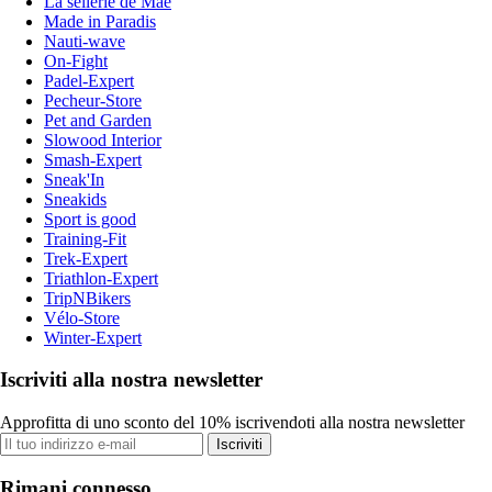
La sellerie de Maé
Made in Paradis
Nauti-wave
On-Fight
Padel-Expert
Pecheur-Store
Pet and Garden
Slowood Interior
Smash-Expert
Sneak'In
Sneakids
Sport is good
Training-Fit
Trek-Expert
Triathlon-Expert
TripNBikers
Vélo-Store
Winter-Expert
Iscriviti alla nostra newsletter
Approfitta di uno sconto del 10% iscrivendoti alla nostra newsletter
Iscriviti
Rimani connesso