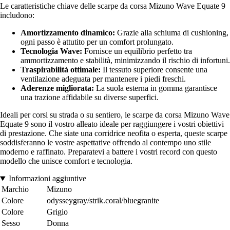
Le caratteristiche chiave delle scarpe da corsa Mizuno Wave Equate 9
includono:
Amortizzamento dinamico:
Grazie alla schiuma di cushioning,
ogni passo è attutito per un comfort prolungato.
Tecnologia Wave:
Fornisce un equilibrio perfetto tra
ammortizzamento e stabilità, minimizzando il rischio di infortuni.
Traspirabilità ottimale:
Il tessuto superiore consente una
ventilazione adeguata per mantenere i piedi freschi.
Aderenze migliorata:
La suola esterna in gomma garantisce
una trazione affidabile su diverse superfici.
Ideali per corsi su strada o su sentiero, le scarpe da corsa Mizuno Wave
Equate 9 sono il vostro alleato ideale per raggiungere i vostri obiettivi
di prestazione. Che siate una corridrice neofita o esperta, queste scarpe
soddisferanno le vostre aspettative offrendo al contempo uno stile
moderno e raffinato. Preparatevi a battere i vostri record con questo
modello che unisce comfort e tecnologia.
Informazioni aggiuntive
Marchio
Mizuno
Colore
odysseygray/strik.coral/bluegranite
Colore
Grigio
Sesso
Donna