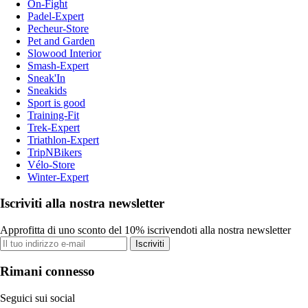
On-Fight
Padel-Expert
Pecheur-Store
Pet and Garden
Slowood Interior
Smash-Expert
Sneak'In
Sneakids
Sport is good
Training-Fit
Trek-Expert
Triathlon-Expert
TripNBikers
Vélo-Store
Winter-Expert
Iscriviti alla nostra newsletter
Approfitta di uno sconto del 10% iscrivendoti alla nostra newsletter
Iscriviti
Rimani connesso
Seguici sui social