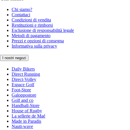
Chi siamo?
Contattaci
Condizioni di vendita
Restituzioni e rimborsi
Esclusione di responsabilità legale
Metodi di pagamento
Prezzi e opzioni di consegna
Informativa sulla privacy
I nostri negozi
Daily Bikers
Direct Running
Direct-Volley
Espace Golf
Foot-Store
Galoppostore
Golf and co
Handball-Store
House of Rugby
La sellerie de Maé
Made in Paradis
Nauti-wave