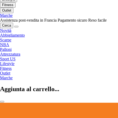
Fitness
Outlet
Marche
Assistenza post-vendita in Francia
Pagamento sicuro
Reso facile
Cerca
Novità
Abbigliamento
Scarpe
NBA
Palloni
Attrezzatura
Sport US
Lifestyle
Fitness
Outlet
Marche
Aggiunta al carrello...