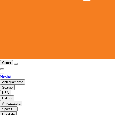
Cerca
Novità
Abbigliamento
Scarpe
NBA
Palloni
Attrezzatura
Sport US
Lifestyle