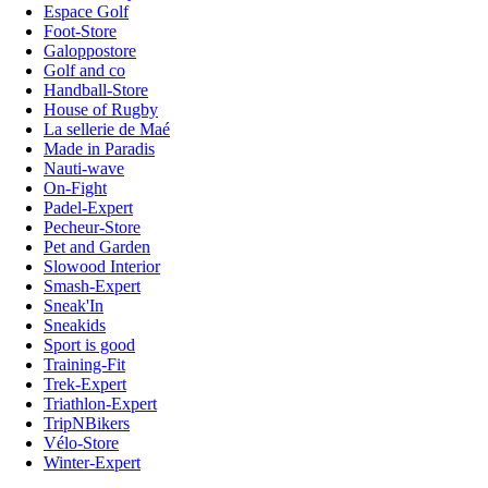
Espace Golf
Foot-Store
Galoppostore
Golf and co
Handball-Store
House of Rugby
La sellerie de Maé
Made in Paradis
Nauti-wave
On-Fight
Padel-Expert
Pecheur-Store
Pet and Garden
Slowood Interior
Smash-Expert
Sneak'In
Sneakids
Sport is good
Training-Fit
Trek-Expert
Triathlon-Expert
TripNBikers
Vélo-Store
Winter-Expert