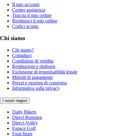
Il mio account
Centro assistenza
Traccia il mio ordine
Restituisci il mio ordine
Codici sconto
Chi siamo
Chi siamo?
Contattaci
Condizioni di vendita
Restituzioni e rimborsi
Esclusione di responsabilità legale
Metodi di pagamento
Prezzi e opzioni di consegna
Informativa sulla privacy
I nostri negozi
Daily Bikers
Direct Running
Direct-Volley
Espace Golf
Foot-Store