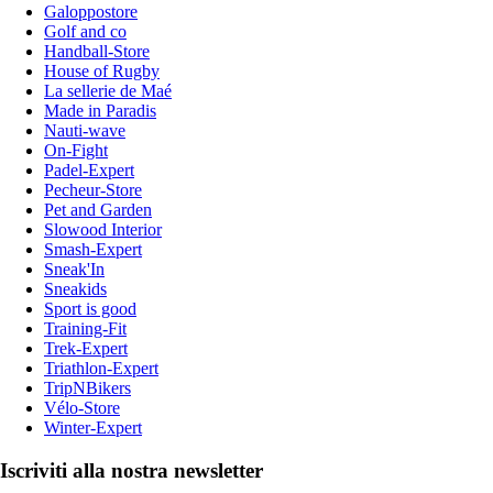
Galoppostore
Golf and co
Handball-Store
House of Rugby
La sellerie de Maé
Made in Paradis
Nauti-wave
On-Fight
Padel-Expert
Pecheur-Store
Pet and Garden
Slowood Interior
Smash-Expert
Sneak'In
Sneakids
Sport is good
Training-Fit
Trek-Expert
Triathlon-Expert
TripNBikers
Vélo-Store
Winter-Expert
Iscriviti alla nostra newsletter