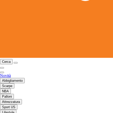
Cerca
Novità
Abbigliamento
Scarpe
NBA
Palloni
Attrezzatura
Sport US
Lifestyle