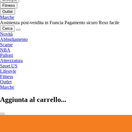
Fitness
Outlet
Marche
Assistenza post-vendita in Francia
Pagamento sicuro
Reso facile
Cerca
Novità
Abbigliamento
Scarpe
NBA
Palloni
Attrezzatura
Sport US
Lifestyle
Fitness
Outlet
Marche
Aggiunta al carrello...