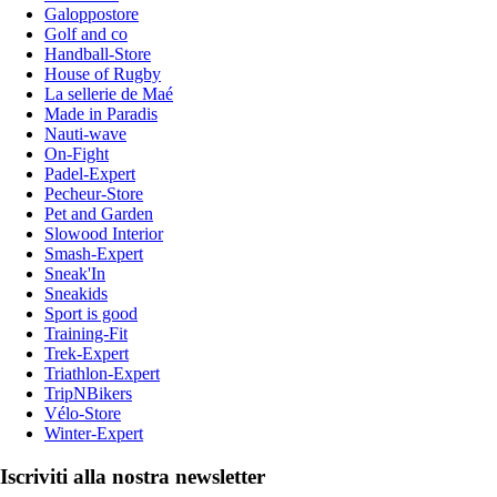
Galoppostore
Golf and co
Handball-Store
House of Rugby
La sellerie de Maé
Made in Paradis
Nauti-wave
On-Fight
Padel-Expert
Pecheur-Store
Pet and Garden
Slowood Interior
Smash-Expert
Sneak'In
Sneakids
Sport is good
Training-Fit
Trek-Expert
Triathlon-Expert
TripNBikers
Vélo-Store
Winter-Expert
Iscriviti alla nostra newsletter