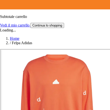
Subtotale carrello
Vedi il mio carrello
Continua lo shopping
Loading...
Home
/
Felpa Adidas