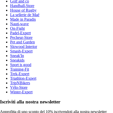
Golf and co
Handball-Store
House of Rugby
La sellerie de Maé
Made in Paradis
Nauti-wave
On-Fight
Padel-Expert
Pecheur-Store
Pet and Garden
Slowood Interior
Smash-Expert
Sneak'In
Sneakids
Sport is good
Training-Fit
Trek-Expert
Triathlon-Expert
TripNBikers
Vélo-Store
Winter-Expert
Iscriviti alla nostra newsletter
Approfitta di uno sconto del 10% iscrivendoti alla nostra newsletter