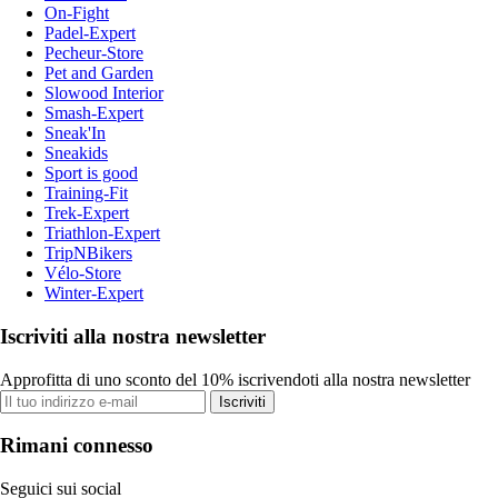
On-Fight
Padel-Expert
Pecheur-Store
Pet and Garden
Slowood Interior
Smash-Expert
Sneak'In
Sneakids
Sport is good
Training-Fit
Trek-Expert
Triathlon-Expert
TripNBikers
Vélo-Store
Winter-Expert
Iscriviti alla nostra newsletter
Approfitta di uno sconto del 10% iscrivendoti alla nostra newsletter
Iscriviti
Rimani connesso
Seguici sui social