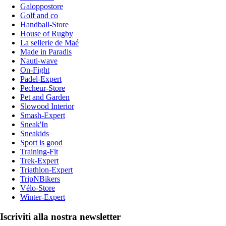
Galoppostore
Golf and co
Handball-Store
House of Rugby
La sellerie de Maé
Made in Paradis
Nauti-wave
On-Fight
Padel-Expert
Pecheur-Store
Pet and Garden
Slowood Interior
Smash-Expert
Sneak'In
Sneakids
Sport is good
Training-Fit
Trek-Expert
Triathlon-Expert
TripNBikers
Vélo-Store
Winter-Expert
Iscriviti alla nostra newsletter