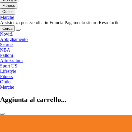
Fitness
Outlet
Marche
Assistenza post-vendita in Francia
Pagamento sicuro
Reso facile
Cerca
Novità
Abbigliamento
Scarpe
NBA
Palloni
Attrezzatura
Sport US
Lifestyle
Fitness
Outlet
Marche
Aggiunta al carrello...