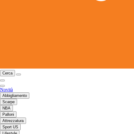
Cerca
Novità
Abbigliamento
Scarpe
NBA
Palloni
Attrezzatura
Sport US
Lifestyle