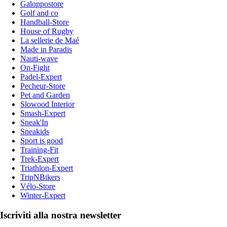
Galoppostore
Golf and co
Handball-Store
House of Rugby
La sellerie de Maé
Made in Paradis
Nauti-wave
On-Fight
Padel-Expert
Pecheur-Store
Pet and Garden
Slowood Interior
Smash-Expert
Sneak'In
Sneakids
Sport is good
Training-Fit
Trek-Expert
Triathlon-Expert
TripNBikers
Vélo-Store
Winter-Expert
Iscriviti alla nostra newsletter