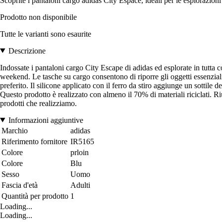
Scoprite i pantaloni cargo adidas City Espace, ideali per le esplorazioni 
Prodotto non disponibile
Tutte le varianti sono esaurite
Descrizione
Indossate i pantaloni cargo City Escape di adidas ed esplorate in tutta co
weekend. Le tasche su cargo consentono di riporre gli oggetti essenziali s
preferito. Il silicone applicato con il ferro da stiro aggiunge un sottil
Questo prodotto è realizzato con almeno il 70% di materiali riciclati. Riut
prodotti che realizziamo.
Informazioni aggiuntive
Marchio
adidas
Riferimento fornitore
IR5165
Colore
prloin
Colore
Blu
Sesso
Uomo
Fascia d'età
Adulti
Quantità per prodotto
1
Loading...
Loading...