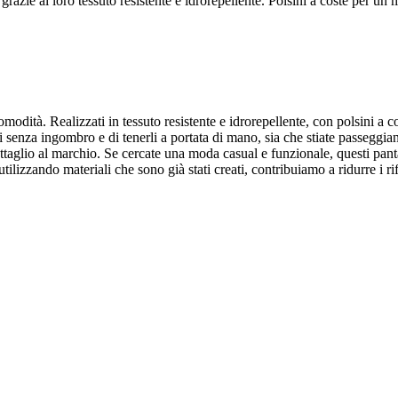
grazie al loro tessuto resistente e idrorepellente. Polsini a coste per un
modità. Realizzati in tessuto resistente e idrorepellente, con polsini a co
enza ingombro e di tenerli a portata di mano, sia che stiate passeggiando 
e dettaglio al marchio. Se cercate una moda casual e funzionale, questi p
ilizzando materiali che sono già stati creati, contribuiamo a ridurre i rif