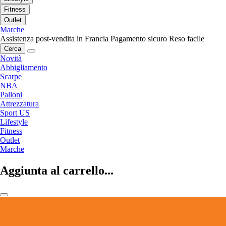
Fitness
Outlet
Marche
Assistenza post-vendita in Francia
Pagamento sicuro
Reso facile
Cerca
Novità
Abbigliamento
Scarpe
NBA
Palloni
Attrezzatura
Sport US
Lifestyle
Fitness
Outlet
Marche
Aggiunta al carrello...