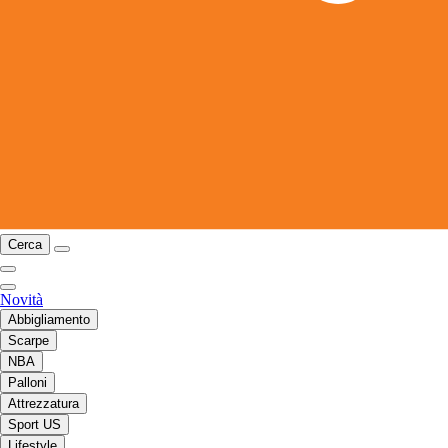
Cerca
Novità
Abbigliamento
Scarpe
NBA
Palloni
Attrezzatura
Sport US
Lifestyle