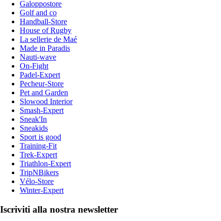
Galoppostore
Golf and co
Handball-Store
House of Rugby
La sellerie de Maé
Made in Paradis
Nauti-wave
On-Fight
Padel-Expert
Pecheur-Store
Pet and Garden
Slowood Interior
Smash-Expert
Sneak'In
Sneakids
Sport is good
Training-Fit
Trek-Expert
Triathlon-Expert
TripNBikers
Vélo-Store
Winter-Expert
Iscriviti alla nostra newsletter