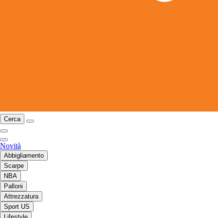
Cerca
Novità
Abbigliamento
Scarpe
NBA
Palloni
Attrezzatura
Sport US
Lifestyle