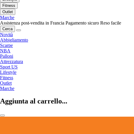
Fitness
Outlet
Marche
Assistenza post-vendita in Francia
Pagamento sicuro
Reso facile
Cerca
Novità
Abbigliamento
Scarpe
NBA
Palloni
Attrezzatura
Sport US
Lifestyle
Fitness
Outlet
Marche
Aggiunta al carrello...