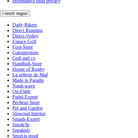
Informativa sulla privacy
I nostri negozi
Daily Bikers
Direct Running
Direct-Volley
Espace Golf
Foot-Store
Galoppostore
Golf and co
Handball-Store
House of Rugby
La sellerie de Maé
Made in Paradis
Nauti-wave
On-Fight
Padel-Expert
Pecheur-Store
Pet and Garden
Slowood Interior
Smash-Expert
Sneak'In
Sneakids
Sport is good