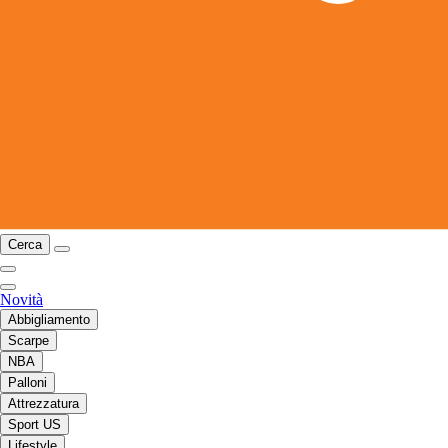
Cerca
Novità
Abbigliamento
Scarpe
NBA
Palloni
Attrezzatura
Sport US
Lifestyle