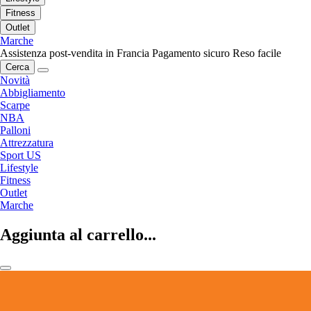
Fitness
Outlet
Marche
Assistenza post-vendita in Francia
Pagamento sicuro
Reso facile
Cerca
Novità
Abbigliamento
Scarpe
NBA
Palloni
Attrezzatura
Sport US
Lifestyle
Fitness
Outlet
Marche
Aggiunta al carrello...