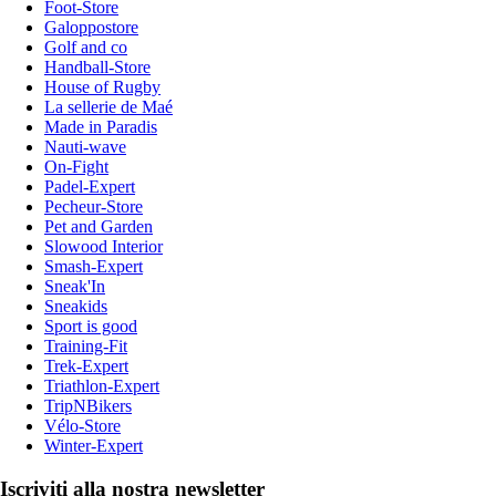
Foot-Store
Galoppostore
Golf and co
Handball-Store
House of Rugby
La sellerie de Maé
Made in Paradis
Nauti-wave
On-Fight
Padel-Expert
Pecheur-Store
Pet and Garden
Slowood Interior
Smash-Expert
Sneak'In
Sneakids
Sport is good
Training-Fit
Trek-Expert
Triathlon-Expert
TripNBikers
Vélo-Store
Winter-Expert
Iscriviti alla nostra newsletter