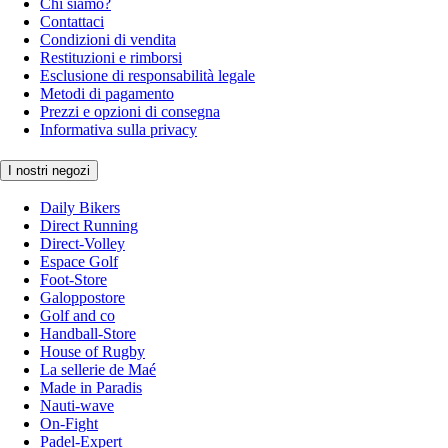
Chi siamo?
Contattaci
Condizioni di vendita
Restituzioni e rimborsi
Esclusione di responsabilità legale
Metodi di pagamento
Prezzi e opzioni di consegna
Informativa sulla privacy
I nostri negozi
Daily Bikers
Direct Running
Direct-Volley
Espace Golf
Foot-Store
Galoppostore
Golf and co
Handball-Store
House of Rugby
La sellerie de Maé
Made in Paradis
Nauti-wave
On-Fight
Padel-Expert