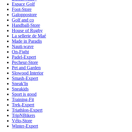
Espace Golf
Foot-Store
Galoppostore
Golf and co
Handball-Store
House of Rugby
La sellerie de Maé
Made in Paradis
Nauti-wave
On-Fight
Padel-Expert
Pecheur-Store
Pet and Garden
Slowood Interior
Smash-Expert
Sneak'In
Sneakids
Sport is good
Training-Fit
Trek-Expert
Triathlon-Expert
TripNBikers
Vélo-Store
Winter-Expert