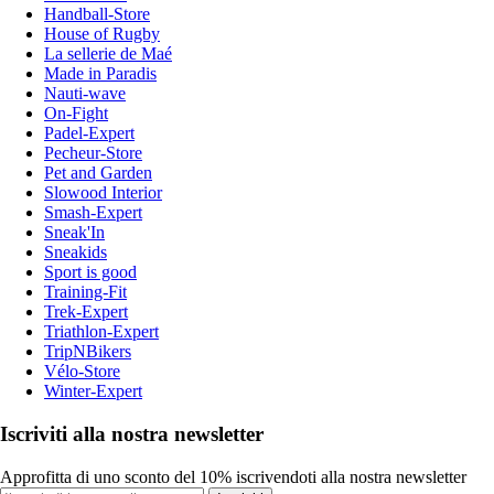
Handball-Store
House of Rugby
La sellerie de Maé
Made in Paradis
Nauti-wave
On-Fight
Padel-Expert
Pecheur-Store
Pet and Garden
Slowood Interior
Smash-Expert
Sneak'In
Sneakids
Sport is good
Training-Fit
Trek-Expert
Triathlon-Expert
TripNBikers
Vélo-Store
Winter-Expert
Iscriviti alla nostra newsletter
Approfitta di uno sconto del 10% iscrivendoti alla nostra newsletter