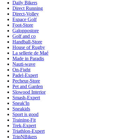
Daily Bikers
Direct Running
Direct-Volley
Espace Golf
Foot-Store
Galoppostore
Golf and co
Handball-Store
House of Rugby
La sellerie de Maé
Made in Paradis
Nauti-wave
On-Fight
Padel-Expert
Pecheur-Store
Pet and Garden
Slowood Interior
Smash-Expert
Sneak'In
Sneakids
Sport is good
Training-Fit
Trek-Expert
Triathlon-Expert
TripNBikers