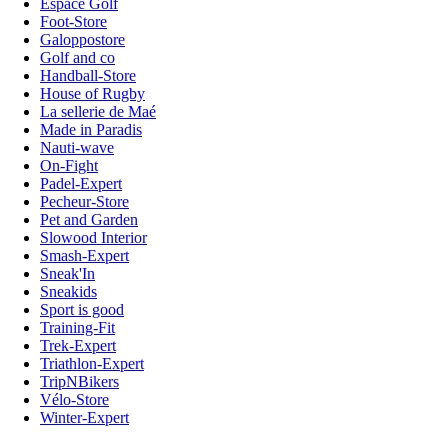
Espace Golf
Foot-Store
Galoppostore
Golf and co
Handball-Store
House of Rugby
La sellerie de Maé
Made in Paradis
Nauti-wave
On-Fight
Padel-Expert
Pecheur-Store
Pet and Garden
Slowood Interior
Smash-Expert
Sneak'In
Sneakids
Sport is good
Training-Fit
Trek-Expert
Triathlon-Expert
TripNBikers
Vélo-Store
Winter-Expert