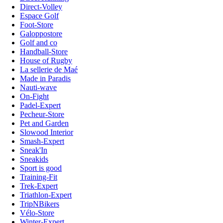
Direct-Volley
Espace Golf
Foot-Store
Galoppostore
Golf and co
Handball-Store
House of Rugby
La sellerie de Maé
Made in Paradis
Nauti-wave
On-Fight
Padel-Expert
Pecheur-Store
Pet and Garden
Slowood Interior
Smash-Expert
Sneak'In
Sneakids
Sport is good
Training-Fit
Trek-Expert
Triathlon-Expert
TripNBikers
Vélo-Store
Winter-Expert