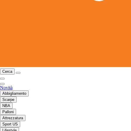
Cerca
Novità
Abbigliamento
Scarpe
NBA
Palloni
Attrezzatura
Sport US
Lifestyle