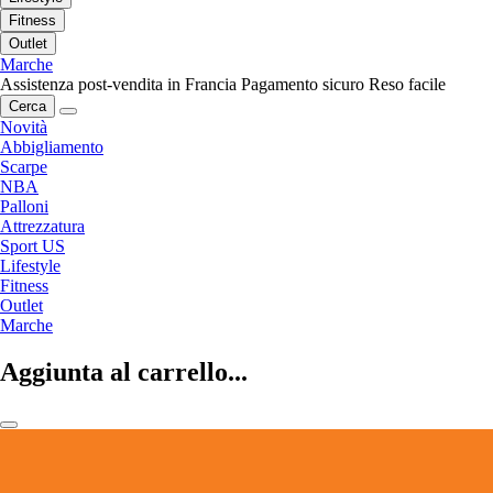
Fitness
Outlet
Marche
Assistenza post-vendita in Francia
Pagamento sicuro
Reso facile
Cerca
Novità
Abbigliamento
Scarpe
NBA
Palloni
Attrezzatura
Sport US
Lifestyle
Fitness
Outlet
Marche
Aggiunta al carrello...