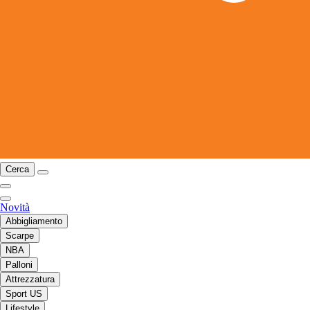
Cerca
Novità
Abbigliamento
Scarpe
NBA
Palloni
Attrezzatura
Sport US
Lifestyle