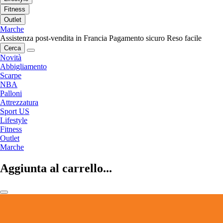
Fitness
Outlet
Marche
Assistenza post-vendita in Francia
Pagamento sicuro
Reso facile
Cerca
Novità
Abbigliamento
Scarpe
NBA
Palloni
Attrezzatura
Sport US
Lifestyle
Fitness
Outlet
Marche
Aggiunta al carrello...