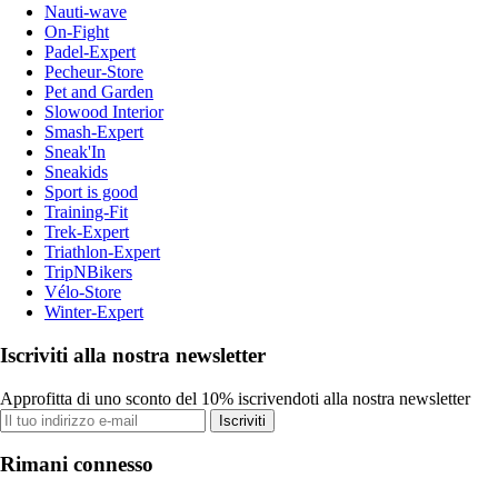
Nauti-wave
On-Fight
Padel-Expert
Pecheur-Store
Pet and Garden
Slowood Interior
Smash-Expert
Sneak'In
Sneakids
Sport is good
Training-Fit
Trek-Expert
Triathlon-Expert
TripNBikers
Vélo-Store
Winter-Expert
Iscriviti alla nostra newsletter
Approfitta di uno sconto del 10% iscrivendoti alla nostra newsletter
Iscriviti
Rimani connesso