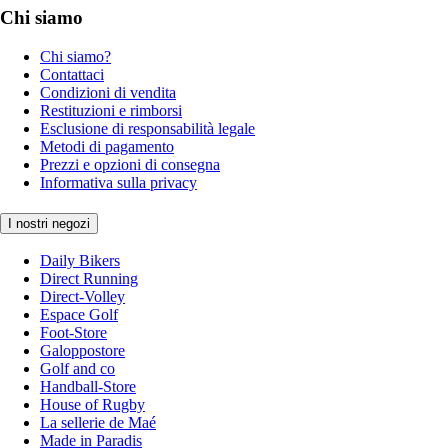
Chi siamo
Chi siamo?
Contattaci
Condizioni di vendita
Restituzioni e rimborsi
Esclusione di responsabilità legale
Metodi di pagamento
Prezzi e opzioni di consegna
Informativa sulla privacy
I nostri negozi
Daily Bikers
Direct Running
Direct-Volley
Espace Golf
Foot-Store
Galoppostore
Golf and co
Handball-Store
House of Rugby
La sellerie de Maé
Made in Paradis