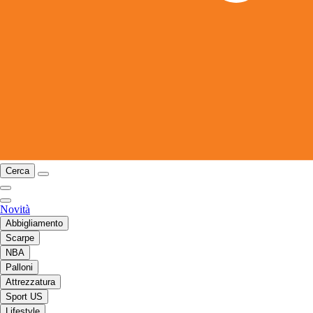
Cerca
Novità
Abbigliamento
Scarpe
NBA
Palloni
Attrezzatura
Sport US
Lifestyle