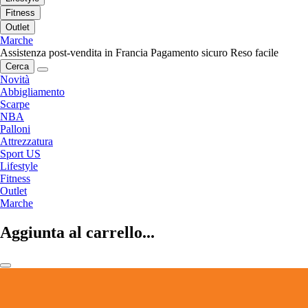
Fitness
Outlet
Marche
Assistenza post-vendita in Francia
Pagamento sicuro
Reso facile
Cerca
Novità
Abbigliamento
Scarpe
NBA
Palloni
Attrezzatura
Sport US
Lifestyle
Fitness
Outlet
Marche
Aggiunta al carrello...