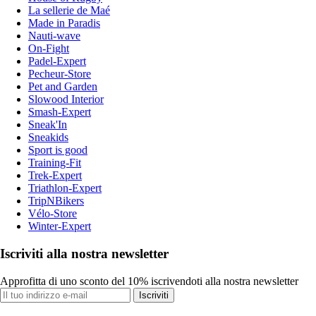
La sellerie de Maé
Made in Paradis
Nauti-wave
On-Fight
Padel-Expert
Pecheur-Store
Pet and Garden
Slowood Interior
Smash-Expert
Sneak'In
Sneakids
Sport is good
Training-Fit
Trek-Expert
Triathlon-Expert
TripNBikers
Vélo-Store
Winter-Expert
Iscriviti alla nostra newsletter
Approfitta di uno sconto del 10% iscrivendoti alla nostra newsletter
Iscriviti