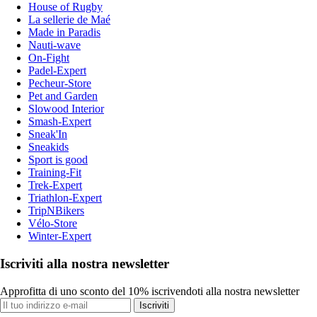
House of Rugby
La sellerie de Maé
Made in Paradis
Nauti-wave
On-Fight
Padel-Expert
Pecheur-Store
Pet and Garden
Slowood Interior
Smash-Expert
Sneak'In
Sneakids
Sport is good
Training-Fit
Trek-Expert
Triathlon-Expert
TripNBikers
Vélo-Store
Winter-Expert
Iscriviti alla nostra newsletter
Approfitta di uno sconto del 10% iscrivendoti alla nostra newsletter
Iscriviti