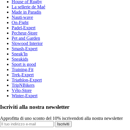
House of Rugby
La sellerie de Maé
Made in Paradis
Nauti-wave
On-Fight
Padel-Expert
Pecheur-Store
Pet and Garden
Slowood Interior
Smash-Expert
Sneak'In
Sneakids
Sport is good
Training-Fit
Trek-Expert
Triathlon-Expert
TripNBikers
Vélo-Store
Winter-Expert
Iscriviti alla nostra newsletter
Approfitta di uno sconto del 10% iscrivendoti alla nostra newsletter
Iscriviti