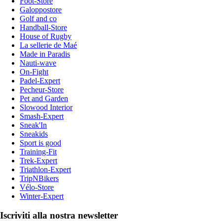
Foot-Store
Galoppostore
Golf and co
Handball-Store
House of Rugby
La sellerie de Maé
Made in Paradis
Nauti-wave
On-Fight
Padel-Expert
Pecheur-Store
Pet and Garden
Slowood Interior
Smash-Expert
Sneak'In
Sneakids
Sport is good
Training-Fit
Trek-Expert
Triathlon-Expert
TripNBikers
Vélo-Store
Winter-Expert
Iscriviti alla nostra newsletter