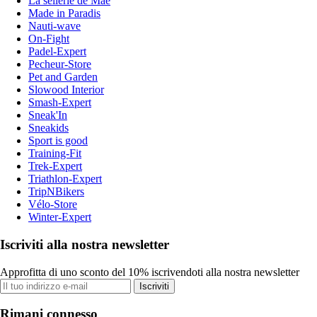
La sellerie de Maé
Made in Paradis
Nauti-wave
On-Fight
Padel-Expert
Pecheur-Store
Pet and Garden
Slowood Interior
Smash-Expert
Sneak'In
Sneakids
Sport is good
Training-Fit
Trek-Expert
Triathlon-Expert
TripNBikers
Vélo-Store
Winter-Expert
Iscriviti alla nostra newsletter
Approfitta di uno sconto del 10% iscrivendoti alla nostra newsletter
Iscriviti
Rimani connesso