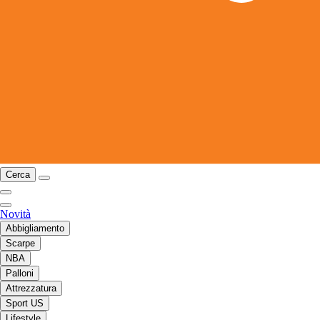
Cerca
Novità
Abbigliamento
Scarpe
NBA
Palloni
Attrezzatura
Sport US
Lifestyle