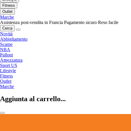
Fitness
Outlet
Marche
Assistenza post-vendita in Francia
Pagamento sicuro
Reso facile
Cerca
Novità
Abbigliamento
Scarpe
NBA
Palloni
Attrezzatura
Sport US
Lifestyle
Fitness
Outlet
Marche
Aggiunta al carrello...