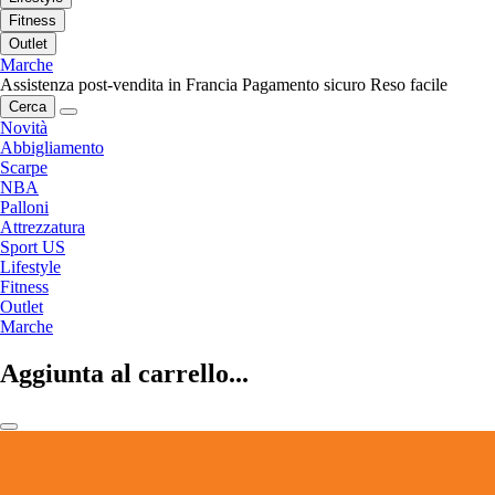
Fitness
Outlet
Marche
Assistenza post-vendita in Francia
Pagamento sicuro
Reso facile
Cerca
Novità
Abbigliamento
Scarpe
NBA
Palloni
Attrezzatura
Sport US
Lifestyle
Fitness
Outlet
Marche
Aggiunta al carrello...