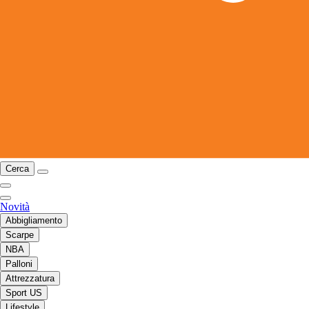
Cerca
Novità
Abbigliamento
Scarpe
NBA
Palloni
Attrezzatura
Sport US
Lifestyle