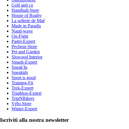
Golf and co
Handball-Store
House of Rugby
La sellerie de Maé
Made in Paradis
Nauti-wave
On-Fight
Padel-Expert
Pecheur-Store
Pet and Garden
Slowood Interior
Smash-Expert
Sneak'In
Sneakids
Sport is good
Training-Fit
Trek-Expert
Triathlon-Expert
TripNBikers
Vélo-Store
Winter-Expert
Iscriviti alla nostra newsletter