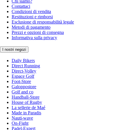
Chi siamo?
Contattaci
Condizioni di vendita
Restituzioni e rimborsi
Esclusione di responsabilità legale
Metodi di pagamento
Prezzi e opzioni di consegna
Informativa sulla privacy
I nostri negozi
Daily Bikers
Direct Running
Direct-Volley
Espace Golf
Foot-Store
Galoppostore
Golf and co
Handball-Store
House of Rugby
La sellerie de Maé
Made in Paradis
Nauti-wave
On-Fight
Padel-Expert