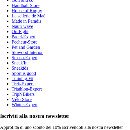
Golf and co
Handball-Store
House of Rugby
La sellerie de Maé
Made in Paradis
Nauti-wave
On-Fight
Padel-Expert
Pecheur-Store
Pet and Garden
Slowood Interior
Smash-Expert
Sneak'In
Sneakids
Sport is good
Training-Fit
Trek-Expert
Triathlon-Expert
TripNBikers
Vélo-Store
Winter-Expert
Iscriviti alla nostra newsletter
Approfitta di uno sconto del 10% iscrivendoti alla nostra newsletter