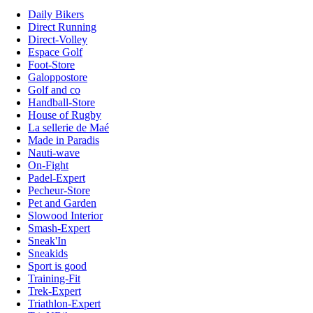
Daily Bikers
Direct Running
Direct-Volley
Espace Golf
Foot-Store
Galoppostore
Golf and co
Handball-Store
House of Rugby
La sellerie de Maé
Made in Paradis
Nauti-wave
On-Fight
Padel-Expert
Pecheur-Store
Pet and Garden
Slowood Interior
Smash-Expert
Sneak'In
Sneakids
Sport is good
Training-Fit
Trek-Expert
Triathlon-Expert