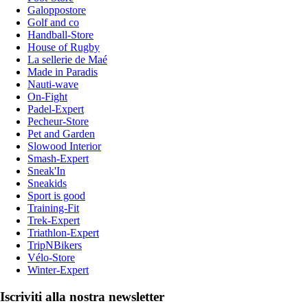
Galoppostore
Golf and co
Handball-Store
House of Rugby
La sellerie de Maé
Made in Paradis
Nauti-wave
On-Fight
Padel-Expert
Pecheur-Store
Pet and Garden
Slowood Interior
Smash-Expert
Sneak'In
Sneakids
Sport is good
Training-Fit
Trek-Expert
Triathlon-Expert
TripNBikers
Vélo-Store
Winter-Expert
Iscriviti alla nostra newsletter