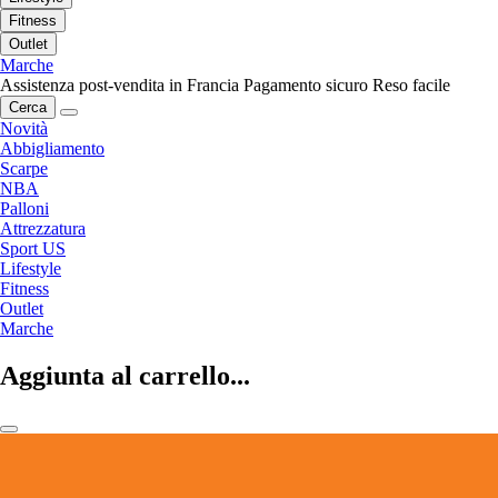
Fitness
Outlet
Marche
Assistenza post-vendita in Francia
Pagamento sicuro
Reso facile
Cerca
Novità
Abbigliamento
Scarpe
NBA
Palloni
Attrezzatura
Sport US
Lifestyle
Fitness
Outlet
Marche
Aggiunta al carrello...