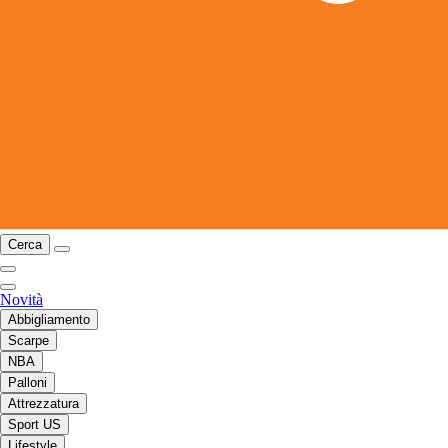
Cerca
Novità
Abbigliamento
Scarpe
NBA
Palloni
Attrezzatura
Sport US
Lifestyle